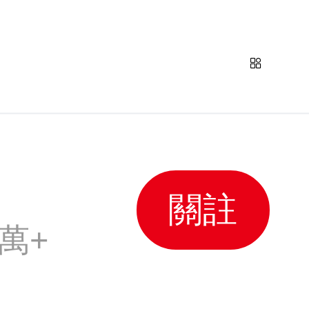
關註
萬+